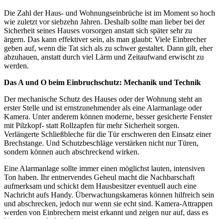
Die Zahl der Haus- und Wohnungseinbrüche ist im Moment so hoch
wie zuletzt vor siebzehn Jahren. Deshalb sollte man lieber bei der
Sicherheit seines Hauses vorsorgen anstatt sich später sehr zu
ärgern. Das kann effektiver sein, als man glaubt: Viele Einbrecher
geben auf, wenn die Tat sich als zu schwer gestaltet. Dann gilt, eher
abzuhauen, anstatt durch viel Lärm und Zeitaufwand erwischt zu
werden.
Das A und O beim Einbruchschutz: Mechanik und Technik
Der mechanische Schutz des Hauses oder der Wohnung steht an
erster Stelle und ist ernstzunehmender als eine Alarmanlage oder
Kamera. Unter anderem können moderne, besser gesicherte Fenster
mit Pilzkopf- statt Rollzapfen für mehr Sicherheit sorgen.
Verlängerte Schließbleche für die Tür erschweren den Einsatz einer
Brechstange. Und Schutzbeschläge verstärken nicht nur Türen,
sondern können auch abschreckend wirken.
Eine Alarmanlage sollte immer einen möglichst lauten, intensiven
Ton haben. Ihr entnervendes Geheul macht die Nachbarschaft
aufmerksam und schickt dem Hausbesitzer eventuell auch eine
Nachricht aufs Handy. Überwachungskameras können hilfreich sein
und abschrecken, jedoch nur wenn sie echt sind. Kamera-Attrappen
werden von Einbrechern meist erkannt und zeigen nur auf, dass es