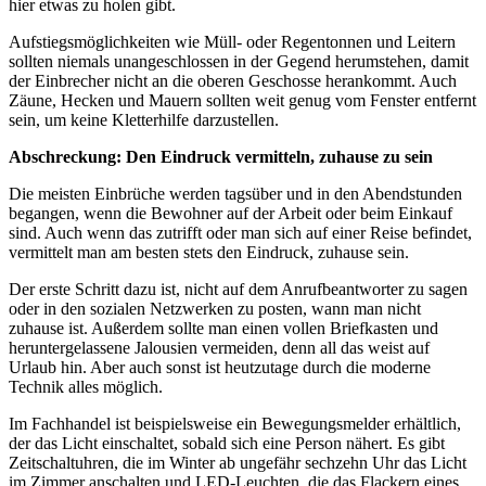
hier etwas zu holen gibt.
Aufstiegsmöglichkeiten wie Müll- oder Regentonnen und Leitern
sollten niemals unangeschlossen in der Gegend herumstehen, damit
der Einbrecher nicht an die oberen Geschosse herankommt. Auch
Zäune, Hecken und Mauern sollten weit genug vom Fenster entfernt
sein, um keine Kletterhilfe darzustellen.
Abschreckung: Den Eindruck vermitteln, zuhause zu sein
Die meisten Einbrüche werden tagsüber und in den Abendstunden
begangen, wenn die Bewohner auf der Arbeit oder beim Einkauf
sind. Auch wenn das zutrifft oder man sich auf einer Reise befindet,
vermittelt man am besten stets den Eindruck, zuhause sein.
Der erste Schritt dazu ist, nicht auf dem Anrufbeantworter zu sagen
oder in den sozialen Netzwerken zu posten, wann man nicht
zuhause ist. Außerdem sollte man einen vollen Briefkasten und
heruntergelassene Jalousien vermeiden, denn all das weist auf
Urlaub hin. Aber auch sonst ist heutzutage durch die moderne
Technik alles möglich.
Im Fachhandel ist beispielsweise ein Bewegungsmelder erhältlich,
der das Licht einschaltet, sobald sich eine Person nähert. Es gibt
Zeitschaltuhren, die im Winter ab ungefähr sechzehn Uhr das Licht
im Zimmer anschalten und LED-Leuchten, die das Flackern eines