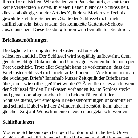
Ihrem Tor entstehen. Wir arbeiten zum Pauschalpreis, es entstehen
keine versteckten Kosten. In vielen Fällen bleibt das Schloss heil,
dies ist abhängig von der Art des Zylinders. Modernste Technik
gewährleistet Ihre Sicherheit. Sollte der Schlüssel nicht mehr
auffindbar sein, ist es ratsam, das komplette Gartentor-Schloss
auszutauschen. Diese Leistung führen wir ebenfalls für Sie durch.
Briefkastenöffnungen
Die tägliche Leerung des Briefkastens ist für viele
selbstverständlich. Der Schlüssel wird sorgfältig aufbewahrt, denn
gerade wichtige Dokumente und Unterlagen werden heute noch per
Post verschickt. Trotz aller Sorgfalt kann es vorkommen, dass der
Briefkastenschlüssel nicht mehr aufzufinden ist. Wie kommt man an
die wichtigen Briefe? Innerhalb kurzer Zeit quillt der Briefkasten
über, doch wie soll er geöffnet werden?? Ärgerlich ist es auch, wenn
der Schlüssel für den Briefkasten vorhanden ist, im Schloss steckt
und genau dort abgebrochen ist. In beiden Fällen hilft der
Schlüsseldienst, wir erledigen Briefkastenöffnungen unkompliziert
und schnell. Dabei wird der Zylinder nicht zerstört, kann aber im
gleichen Zug auf Wunsch in einen neueren ausgetauscht werden.
Schließanlagen
Moderne Schließanlagen bringen Komfort und Sicherheit. Unser
Schlüsseldienst hilft Ihnen bei allen Belangen und gibt kompetente