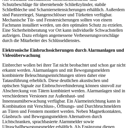
Schutzbeschläge für überstehende Schließzylinder, stabile
Schließbleche und Scharnierseitensicherungen erhältlich. Außerdem
sind Panzerriegel, Stangenschlösser und Türketten verfügbar.
Mechanische Tür- und Fenstersicherungen sollten von einem
Fachmann installiert werden, um den optimalen Schutz zu erzielen.
Eine Sicherheitsberatung vor Ort kann individuelle Schwachstellen
aufzeigen. Dazu erfolgen angemessene Verbesserungsvorschläge
durch die Mitarbeiter des Schlüsseldienstes.
Elektronische Einbruchssicherungen durch Alarmanlagen und
Videoüberwachung
Einbrecher wollen bei ihrer Tat nicht beobachtet und schon gar nicht
erkannt werden. Alarmanlagen und mit Bewegungsmeldern
kombinierte Beleuchtungseinrichtungen stören daher eine
Tatausführung erheblich. Diese deutlichen akustischen und
optischen Signale zur Einbruchsverhinderung können sinnvoll zur
Abschreckung von Tätern kombiniert werden. Alarmanlagen sind in
verschiedenen Versionen zur Außenhaut- und
Innenraumüberwachung verfügbar. Ein Alarmeinrichtung kann in
Kombination mit Verschluss-, Öffnungs- und Durchbruchmeldern
an Türen und Fenstern montiert werden. Neben Magnetkontakten,
Glasbruch- und Bewegungsmeldern Alternativen durch
Lichtschranken, sprachbasierte Alarmmelder sowie
Ultraschallbewegungsmelder erhältlich. Als Ergänzung dienen