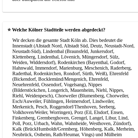
⭐ Welche Kölner Stadtteile werden abgedeckt?
Wir decken die gesamte Stadt Köln ab. Dies bedeutet die
Innenstadt (Altstadt Nord, Altstadt Süd, Deutz, Neustadt-Nord,
Neustadt-Süd), Lindenthal (Braunsfeld, Junkersdorf,
Klettenberg, Lindenthal, Lövenich, Müngersdorf, Sülz,
Weiden, Widdersdorf), Rodenkirchen (Bayenthal, Godorf,
Hahnwald, Immendorf, Marienburg, Meschenich, Raderberg,
Raderthal, Rodenkirchen, Rondorf, Sürth, Weiß), Ehrenfeld
(Bickendorf, Bocklemünd/Mengenich, Ehrenfeld,
Neuehrenfeld, Ossendorf, Vogelsang), Nippes
(Bilderstöckchen, Longerich, Mauenheim, Niehl, Nippes,
Riehl, Weidenpesch), Chorweiler (Blumenberg, Chorweiler,
Esch/Auweiler, Fühlingen, Heimersdorf, Lindweiler,
Merkenich, Pesch, Roggendorf/Thenhoven, Seeberg,
Volkhoven/Weiler, Worringen), Porz (Eil, Elsdorf, Ensen,
Finkenberg, Gremberghoven, Grengel, Langel, Libur, Lind,
Poll, Porz, Urbach, Wahn, Wahnheide, Westhoven, Zündorf),
Kalk (BrückHumboldt/Gremberg, Höhenberg, Kalk, Merheim,
Neubrück, Ostheim, Rath/Heumar, Vings) und Mülheim