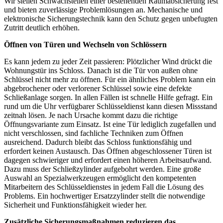
Wir stellen Schwachstellen einer bestehenden Raumabsicherung fest
und bieten zuverlässige Problemlösungen an. Mechanische und
elektronische Sicherungstechnik kann den Schutz gegen unbefugten
Zutritt deutlich erhöhen.
Öffnen von Türen und Wechseln von Schlössern
Es kann jedem zu jeder Zeit passieren: Plötzlicher Wind drückt die
Wohnungstür ins Schloss. Danach ist die Tür von außen ohne
Schlüssel nicht mehr zu öffnen. Für ein ähnliches Problem kann ein
abgebrochener oder verlorener Schlüssel sowie eine defekte
Schließanlage sorgen. In allen Fällen ist schnelle Hilfe gefragt. Ein
rund um die Uhr verfügbarer Schlüsseldienst kann diesen Missstand
zeitnah lösen. Je nach Ursache kommt dazu die richtige
Öffnungsvariante zum Einsatz. Ist eine Tür lediglich zugefallen und
nicht verschlossen, sind fachliche Techniken zum Öffnen
ausreichend. Dadurch bleibt das Schloss funktionsfähig und
erfordert keinen Austausch. Das Öffnen abgeschlossener Türen ist
dagegen schwieriger und erfordert einen höheren Arbeitsaufwand.
Dazu muss der Schließzylinder aufgebohrt werden. Eine große
Auswahl an Spezialwerkzeugen ermöglicht den kompetenten
Mitarbeitern des Schlüsseldienstes in jedem Fall die Lösung des
Problems. Ein hochwertiger Ersatzzylinder stellt die notwendige
Sicherheit und Funktionsfähigkeit wieder her.
Zusätzliche Sicherungsmaßnahmen reduzieren das