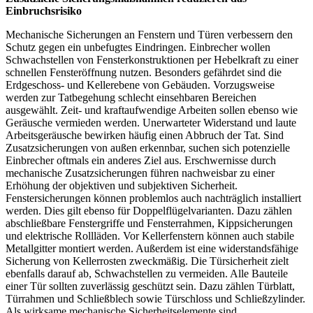
Einbruchsrisiko
Mechanische Sicherungen an Fenstern und Türen verbessern den
Schutz gegen ein unbefugtes Eindringen. Einbrecher wollen
Schwachstellen von Fensterkonstruktionen per Hebelkraft zu einer
schnellen Fensteröffnung nutzen. Besonders gefährdet sind die
Erdgeschoss- und Kellerebene von Gebäuden. Vorzugsweise
werden zur Tatbegehung schlecht einsehbaren Bereichen
ausgewählt. Zeit- und kraftaufwendige Arbeiten sollen ebenso wie
Geräusche vermieden werden. Unerwarteter Widerstand und laute
Arbeitsgeräusche bewirken häufig einen Abbruch der Tat. Sind
Zusatzsicherungen von außen erkennbar, suchen sich potenzielle
Einbrecher oftmals ein anderes Ziel aus. Erschwernisse durch
mechanische Zusatzsicherungen führen nachweisbar zu einer
Erhöhung der objektiven und subjektiven Sicherheit.
Fenstersicherungen können problemlos auch nachträglich installiert
werden. Dies gilt ebenso für Doppelflügelvarianten. Dazu zählen
abschließbare Fenstergriffe und Fensterrahmen, Kippsicherungen
und elektrische Rollläden. Vor Kellerfenstern können auch stabile
Metallgitter montiert werden. Außerdem ist eine widerstandsfähige
Sicherung von Kellerrosten zweckmäßig. Die Türsicherheit zielt
ebenfalls darauf ab, Schwachstellen zu vermeiden. Alle Bauteile
einer Tür sollten zuverlässig geschützt sein. Dazu zählen Türblatt,
Türrahmen und Schließblech sowie Türschloss und Schließzylinder.
Als wirksame mechanische Sicherheitselemente sind