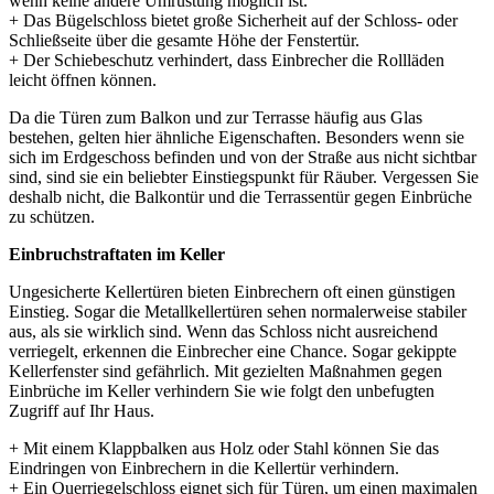
wenn keine andere Umrüstung möglich ist.
+ Das Bügelschloss bietet große Sicherheit auf der Schloss- oder
Schließseite über die gesamte Höhe der Fenstertür.
+ Der Schiebeschutz verhindert, dass Einbrecher die Rollläden
leicht öffnen können.
Da die Türen zum Balkon und zur Terrasse häufig aus Glas
bestehen, gelten hier ähnliche Eigenschaften. Besonders wenn sie
sich im Erdgeschoss befinden und von der Straße aus nicht sichtbar
sind, sind sie ein beliebter Einstiegspunkt für Räuber. Vergessen Sie
deshalb nicht, die Balkontür und die Terrassentür gegen Einbrüche
zu schützen.
Einbruchstraftaten im Keller
Ungesicherte Kellertüren bieten Einbrechern oft einen günstigen
Einstieg. Sogar die Metallkellertüren sehen normalerweise stabiler
aus, als sie wirklich sind. Wenn das Schloss nicht ausreichend
verriegelt, erkennen die Einbrecher eine Chance. Sogar gekippte
Kellerfenster sind gefährlich. Mit gezielten Maßnahmen gegen
Einbrüche im Keller verhindern Sie wie folgt den unbefugten
Zugriff auf Ihr Haus.
+ Mit einem Klappbalken aus Holz oder Stahl können Sie das
Eindringen von Einbrechern in die Kellertür verhindern.
+ Ein Querriegelschloss eignet sich für Türen, um einen maximalen